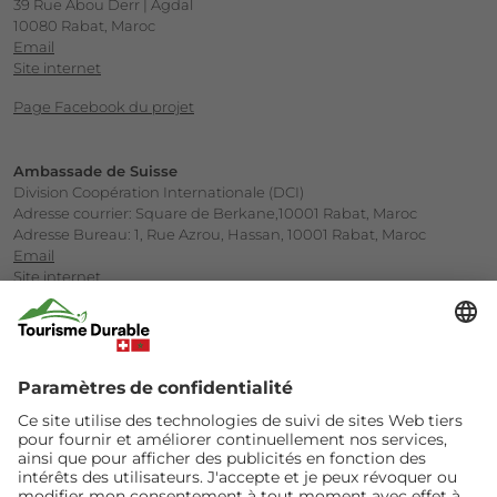
39 Rue Abou Derr | Agdal
10080 Rabat, Maroc
Email
Site internet
Page Facebook du projet
Ambassade de Suisse
Division Coopération Internationale (DCI)
Adresse courrier: Square de Berkane,10001 Rabat, Maroc
Adresse Bureau: 1, Rue Azrou, Hassan, 10001 Rabat, Maroc
Email
Site internet
Société Marocaine d’Ingénierie Touristique (SMIT)
Ministère du Tourisme
Avenue Annakhil, Centre d’Affaires Hay Riad, Rabat
Email
Site internet