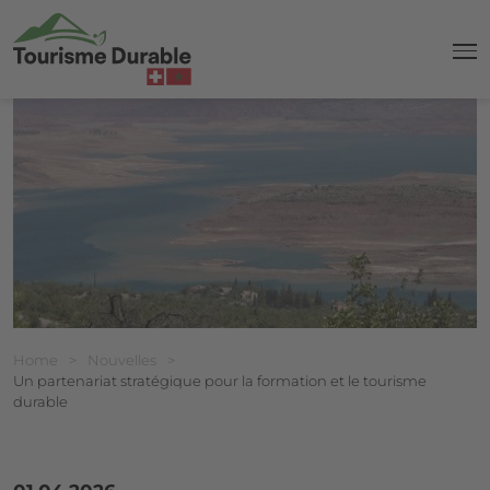
navi
Breadcrumb
Vous êtes ici:
Home
>
Nouvelles
>
Un partenariat stratégique pour la formation et le tourisme
durable