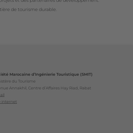
 projets et des partenaires de développement.
atière de tourisme durable.
iété Marocaine d’Ingénierie Touristique (SMIT)
istère du Tourisme
nue Annakhil, Centre d’Affaires Hay Riad, Rabat
ail
e internet