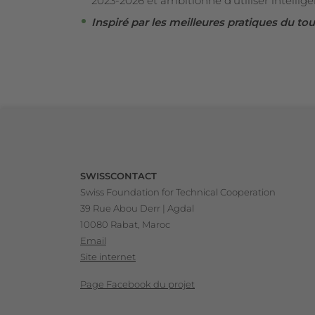
2023-2026 et ambitionne d’utiliser intelli
Inspiré par les meilleures pratiques du to
Footer
SWISSCONTACT
Swiss Foundation for Technical Cooperation
39 Rue Abou Derr | Agdal
10080 Rabat, Maroc
Email
Site internet
Page Facebook du projet