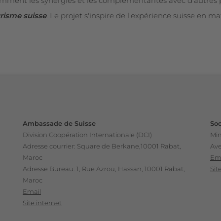
gemment les synergies et les complémentarités avec d'autres
urisme suisse
.
Le projet s'inspire de l'expérience suisse en m
Ambassade de Suisse
Soc
Division Coopération Internationale (DCI)
Min
Adresse courrier: Square de Berkane,10001 Rabat,
Ave
Maroc
Em
Adresse Bureau: 1, Rue Azrou, Hassan, 10001 Rabat,
Sit
Maroc
Email
Site internet