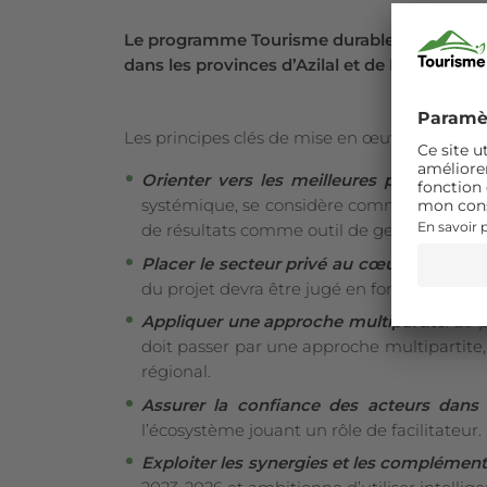
Le programme Tourisme durable Suisse Maroc 
dans les provinces d’Azilal et de Béni Mellal
Les principes clés de mise en œuvre du prog
Orienter vers les meilleures pratiques 
systémique, se considère comme un facilit
de résultats comme outil de gestion clé.
Placer le secteur privé au cœur du projet
du projet devra être jugé en fonction de sa 
Appliquer une approche multipartite
. Le 
doit passer par une approche multipartite, 
régional.
Assurer la confiance des acteurs dans
l’écosystème jouant un rôle de facilitateur
Exploiter les synergies et les complément