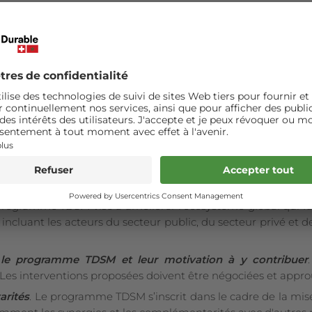
vise à renforcer la compétitivité et le développement d’u
-Khenifra.
ramme Tourisme Durable Suisse Maroc (TDSM) sont les suivan
et la culture du développement de systèmes inclusifs
.
L’éq
ateur du changement, renforce les capacités des acteurs au 
.
Bien que le programme TDSM collabore directement avec le 
contribution à la compétitivité du secteur privé.
programme TDSM vise à améliorer l'écosystème global qui faç
incluant les acteurs du secteur public, du secteur privé et de
 le programme TDSM et leur motivation à y contribuer
. Les interventions proposées doivent être négociées et approu
arités
. Le programme TDSM s’inscrit dans le cadre de la mis