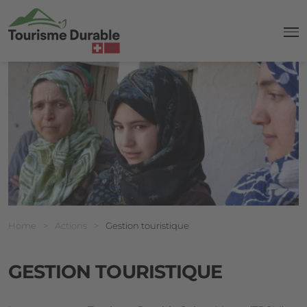
navi
Breadcrumb
Vous êtes ici:
Home
>
Actions
>
Gestion touristique
GESTION TOURISTIQUE