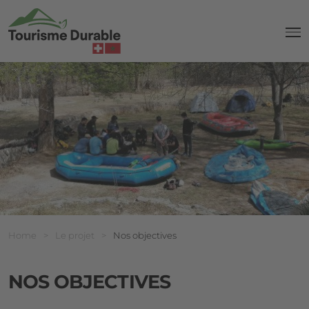
navi
Breadcrumb
Vous êtes ici:
Home
>
Le projet
>
Nos objectives
NOS OBJECTIVES