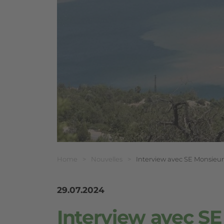
Breadcrumb
Vous êtes ici:
Home
>
Nouvelles
>
Interview avec SE Monsie
29.07.2024
Interview avec S