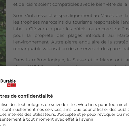
et de loisirs soient compatibles avec le bien-être de la
Si on s’intéresse plus spécifiquement au Maroc, des 
les trophées marocains du tourisme responsable lanc
label « Clé verte » pour les hôtels, ou encore le « P
pour la propreté des plages introduit au Ma
l’environnement. Autre pierre angulaire de la strat
remarquable valorisation des réserves et des parcs nat
Dans la même logique, la Suisse et le Maroc ont l
Maroc (TDSM) qui est une initiative de coopération b
et local, et la promotion d’un tourisme responsable.
tourisme durable dans la région BMK à travers le projet
isées et avez-vous des recommandations pour poursuivre c