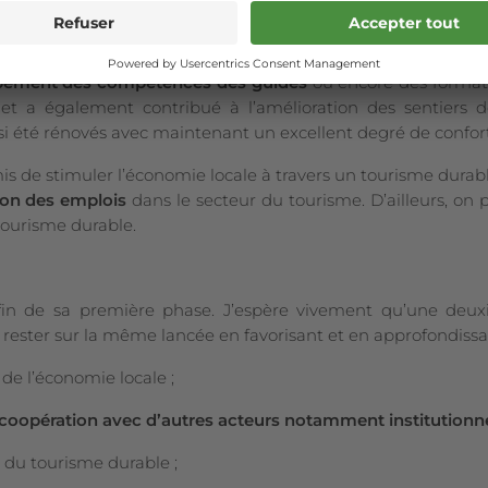
nombreux objectifs. En effet, l’objectif principal du pro
ioration des attractions touristiques, de la production ré
si, au niveau des résultats, le projet a permis d’améliorer
le n
pement des compétences des guides
ou encore des formatio
ojet a également contribué à l’amélioration des sentiers
nsi été rénovés avec maintenant un excellent degré de confort
is de stimuler l’économie locale à travers un tourisme durab
on des emplois
dans le secteur du tourisme. D’ailleurs, on
tourisme durable.
 fin de sa première phase. J’espère vivement qu’une deu
de rester sur la même lancée en favorisant et en approfondis
de l’économie locale ;
a coopération avec d’autres acteurs notamment institutionn
du tourisme durable ;