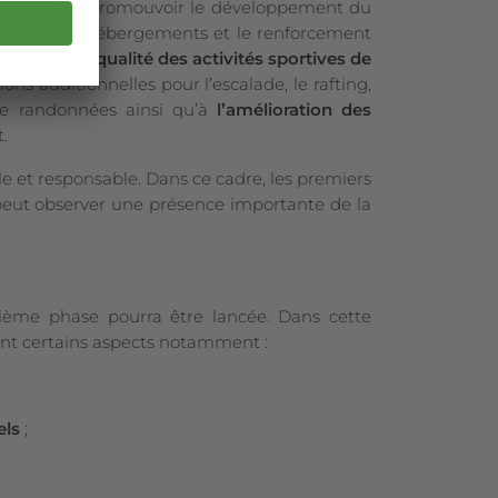
gramme est de promouvoir le développement du
gionale, des hébergements et le renforcement
ombre et la qualité des activités sportives de
ns additionnelles pour l’escalade, le rafting,
 de randonnées ainsi qu’à
l’amélioration des
.
le et responsable. Dans ce cadre, les premiers
 peut observer une présence importante de la
xième phase pourra être lancée. Dans cette
sant certains aspects notamment :
els
;