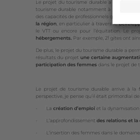
Le projet du tourisme durable a atteint de 
tourisme durable notamment à travers l’amél
des capacités de professionnels qualifiés. Ain
la région
, en particulier à travers le
dévelop
le VTT ou encore pour l’équitation. Le pr
hébergements.
Par exemple, 21 gites ont ai
De plus, le projet du tourisme durable a perm
résultats du projet
une certaine augmentati
participation des femmes
dans le projet de 
Le projet de tourisme durable arrive à la
perspective, je pense qu’il était primordial 
- La
création d’emploi
et la dynamisation 
- L’approfondissement
des relations et l
- L’insertion des femmes dans le domaine 