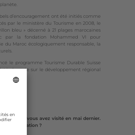
 planète.
labels d’encouragement ont été initiés comme
és par le ministère du Tourisme en 2008, le
avillon bleu » décerné à 21 plages marocaines
roc par la fondation Mohammed VI pour
égie du Maroc écologiquement responsable, la
urels.
ancé le programme Tourisme Durable Suisse
ilatérale, axée sur le développement régional
 TDSM que vous avez visité en mai dernier.
ette coopération ?