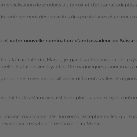
cialisation de produits du terroir et d’artisanat adaptés a
 renforcement des capacités des prestataires et acteurs tou
 et votre nouvelle nomination d’ambassadeur de Suisse e
ans la capitale du Maroc, je garderai le souvenir de paysa
rnelle et plaines verdoyantes. De magnifiques panoramas à co
 gré de mes missions de sillonner différentes villes et région
hospitalité des Marocains est bien plus qu’une simple coutume
e cuisine marocaine, les lumières exceptionnelles qui su
reviendrai très vite et très souvent au Maroc.