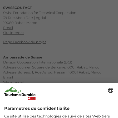
SWISSCONTACT
Swiss Foundation for Technical Cooperation
39 Rue Abou Derr | Agdal
10080 Rabat, Maroc
Email
Site internet
Page Facebook du projet
Ambassade de Suisse
Division Coopération Internationale (DCI)
Adresse courrier: Square de Berkane,10001 Rabat, Maroc
Adresse Bureau: 1, Rue Azrou, Hassan, 10001 Rabat, Maroc
Email
Site internet
Société Marocaine d’Ingénierie Touristique (SMIT)
Ministère du Tourisme
Avenue Annakhil, Centre d’Affaires Hay Riad, Rabat
Email
Site internet