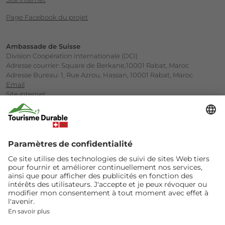
Page Facebook du projet
Ambassade de Suisse
Division Coopération Internationale (DCI)
Adresse courrier: Square de Berkane,10001 Rabat, Maroc
Adresse Bureau: 1, Rue Azrou, Hassan, 10001 Rabat, Maroc
Email
Site internet
Société Marocaine d’Ingénierie Touristique (SMIT)
Ministère du Tourisme
Avenue Annakhil, Centre d’Affaires Hay Riad, Rabat
Email
Site internet