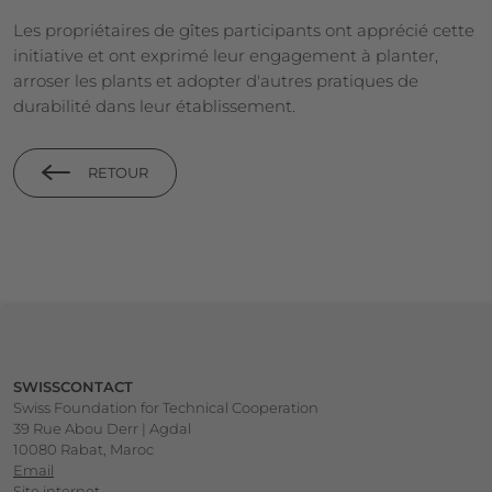
Les propriétaires de gîtes participants ont apprécié cette
initiative et ont exprimé leur engagement à planter,
arroser les plants et adopter d'autres pratiques de
durabilité dans leur établissement.
RETOUR
Footer
SWISSCONTACT
Swiss Foundation for Technical Cooperation
39 Rue Abou Derr | Agdal
10080 Rabat, Maroc
Email
Site internet