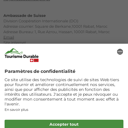
Ambassade de Suisse
Division Coopération Internationale (DCI)
Adresse courrier: Square de Berkane,10001 Rabat, Maroc
Adresse Bureau: 1, Rue Azrou, Hassan, 10001 Rabat, Maroc
Email
Site internet
Société Marocaine d’Ingénierie Touristique (SMIT)
Ministère du Tourisme
Avenue Annakhil, Centre d’Affaires Hay Riad, Rabat
Email
Site internet