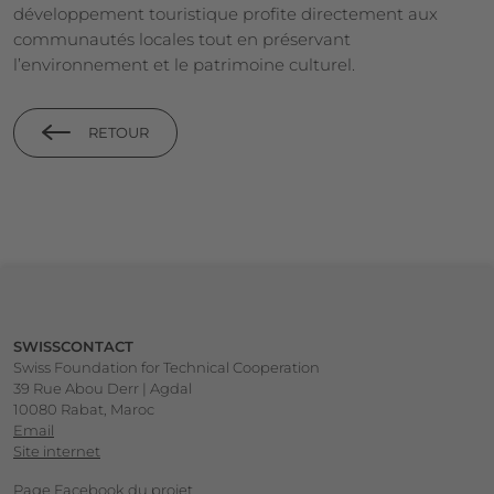
développement touristique profite directement aux
communautés locales tout en préservant
l’environnement et le patrimoine culturel.
RETOUR
Footer
SWISSCONTACT
Swiss Foundation for Technical Cooperation
39 Rue Abou Derr | Agdal
10080 Rabat, Maroc
Email
Site internet
Page Facebook du projet