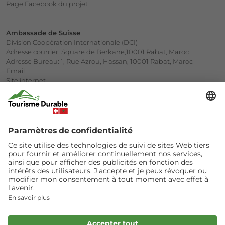
Page Facebook du projet
Ambassade de Suisse
Division Coopération Internationale (DCI)
Adresse courrier: Square de Berkane,10001 Rabat, Maroc
Adresse Bureau: 1, Rue Azrou, Hassan, 10001 Rabat, Maroc
Email
Site internet
Société Marocaine d’Ingénierie Touristique (SMIT)
Ministère du Tourisme
Avenue Annakhil, Centre d’Affaires Hay Riad, Rabat
Email
Site internet