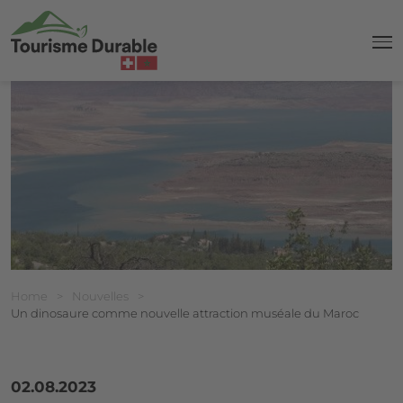
navi
Breadcrumb
Vous êtes ici:
Home
>
Nouvelles
>
Un dinosaure comme nouvelle attraction muséale du Maroc
02.08.2023